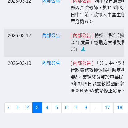
2026-03-12
內部公告
[ 內部公告 ]
請本校有意願申
縣內介聘教師，於115年3月1
日中午前，致電人事室主任
華分機６０
2026-03-12
內部公告
[ 內部公告 ]
檢送「彰化縣政
15年度員工協助方案推動實
畫」
2026-03-10
內部公告
[ 內部公告 ]
「公立中小學兼
行政職務教師休假補助基準
4點，業經教育部於中華民國
5年3月5日以臺教授國部字第
46004556A號令修正發布。
‹
1
2
3
4
5
6
7
8
...
17
18