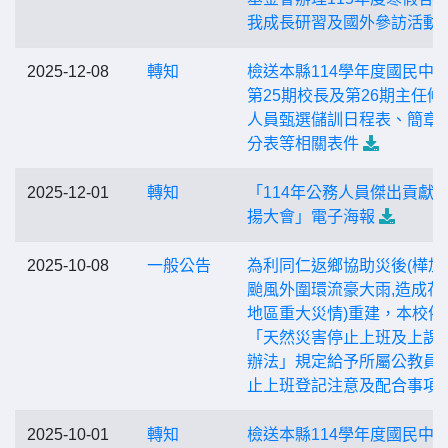
我成長研習及國外參訪活動
2025-12-08
轉知
檢送本縣114學年度國民中
第25期校長及第26期主任候
人員甄選儲訓日程表、簡章
分表等相關表件
2025-12-01
轉知
「114年公務人員傑出貢獻
揚大會」電子海報
2025-10-08
一般公告
為利同仁返鄉協助災後(樺加
颱風外圍環流豪大雨,造成花
地區重大災情)重建，本校依
「天然災害停止上班及上課
辦法」規定給予所屬公教員
止上班登記注意及配合事項
2025-10-01
轉知
檢送本縣114學年度國民中