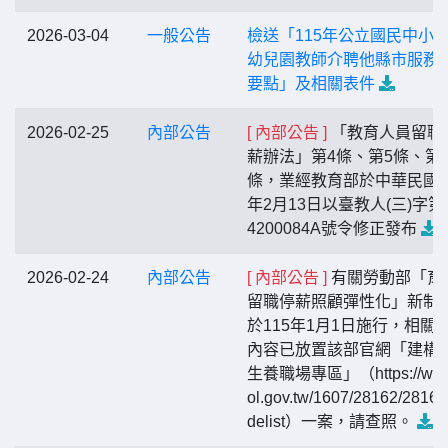
2026-03-04
一般公告
檢送「115年公立國民中小
幼兒園教師介聘他縣市服務
要點」及相關表件
2026-02-25
內部公告
[ 內部公告 ]
「教育人員留職
薪辦法」第4條、第5條、第
條，業經教育部於中華民國1
年2月13日以臺教人(三)字第1
4200084A號令修正發布
2026-02-24
內部公告
[ 內部公告 ]
有關勞動部「育
留職停薪照顧彈性化」新制
於115年1月1日施行，相關
內容已放置該部官網「建構
生養職場專區」（https://ww
ol.gov.tw/1607/28162/28166
delist）一案，請查照。