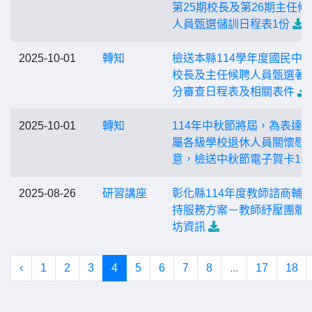
第25期校長及第26期主任候
人員甄選儲訓日程表1份
2025-10-01
轉知
檢送本縣114學年度國民中
校長及主任候聘人員甄選著
分審查日程表及相關表件
2025-10-01
轉知
114年中秋節將屆，為表達
屬各級學校退休人員關懷慰
意，檢送中秋節電子賀卡1份
2025-08-26
研習講座
彰化縣114年度教師諮商輔
持服務方案－教師紓壓團體
坊資訊
‹
1
2
3
4
5
6
7
8
...
17
18