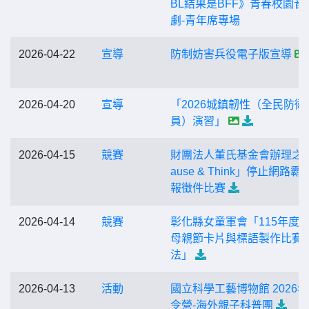
BL結果是BFF》青春校園音
劇-青年席專場
2026-04-22
宣導
防制妨害兵役電子版宣導
2026-04-20
宣導
「2026城鎮韌性（全民防衛
員）演習」
2026-04-15
競賽
財團法人董氏基金會辦理之
ause & Think」停止網路霸
報徵件比賽
2026-04-14
競賽
彰化縣女童軍會「115年度
母親節卡片與標語製作比賽
法」
2026-04-13
活動
國立科學工藝博物館 2026
令營-海外親子科普團