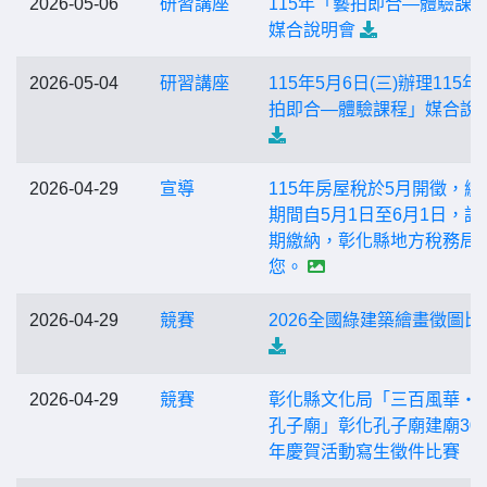
2026-05-06
研習講座
115年「藝拍即合—體驗課
媒合說明會
2026-05-04
研習講座
115年5月6日(三)辦理115
拍即合—體驗課程」媒合說
2026-04-29
宣導
115年房屋稅於5月開徵，繳
期間自5月1日至6月1日，請
期繳納，彰化縣地方稅務局
您。
2026-04-29
競賽
2026全國綠建築繪畫徵圖比
2026-04-29
競賽
彰化縣文化局「三百風華・
孔子廟」彰化孔子廟建廟30
年慶賀活動寫生徵件比賽