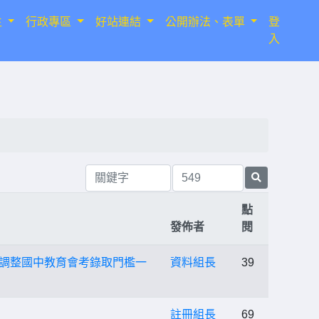
生
行政專區
好站連結
公開辦法、表單
登
入
點
發佈者
閱
校調整國中教育會考錄取門檻一
資料組長
39
註冊組長
69