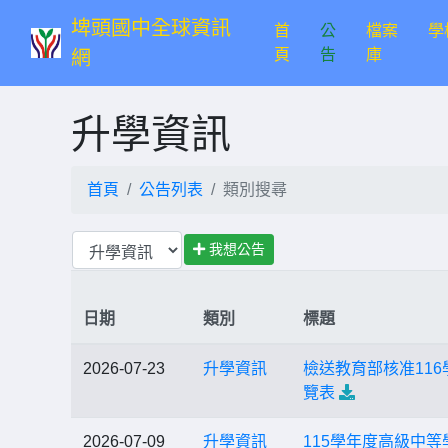
埤頭國中全球資訊
首
公
檔案
學
(current)
頁
告
庫
網
升學資訊
首頁
公告列表
類別搜尋
我想公告
日期
類別
標題
2026-07-23
升學資訊
檢送教育部核准11
覽表
2026-07-09
升學資訊
115學年度高級中